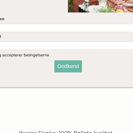
Hamburguesas de Bellota af Fritgående
Agernfodret Spansk Sortfodsgris, 2x135g
Rigtigmad.dk
Iberico Skinke, 100% Bellota kvalitet,