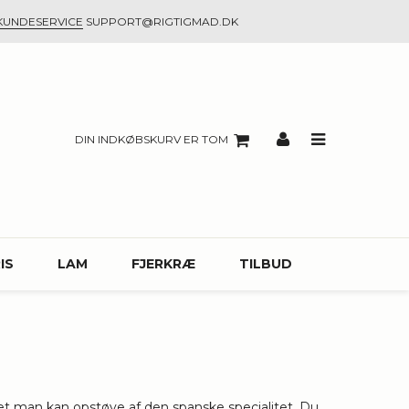
KUNDESERVICE
SUPPORT@RIGTIGMAD.DK
DIN INDKØBSKURV ER TOM
IS
LAM
FJERKRÆ
TILBUD
itet man kan opstøve af den spanske specialitet. Du