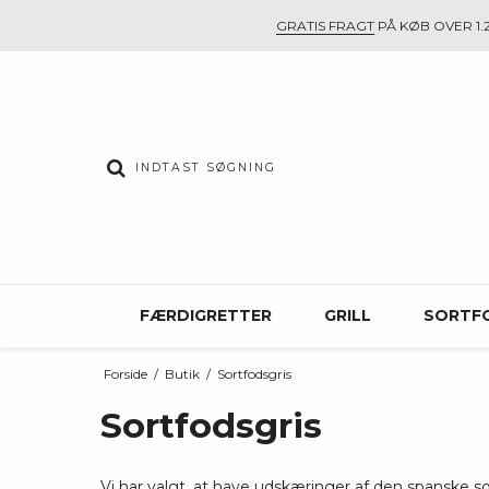
GRATIS FRAGT
PÅ KØB OVER 1.2
FÆRDIGRETTER
GRILL
SORTF
Forside
/
Butik
/
Sortfodsgris
Sortfodsgris
Vi har valgt, at have udskæringer af den spanske so