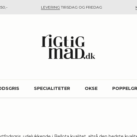
50,-
LEVERING
TIRSDAG OG FREDAG
ODSGRIS
SPECIALITETER
OKSE
POPPELGR
rtfodsgris, udelukkende i Bellota kvalitet, altså den bedste kval