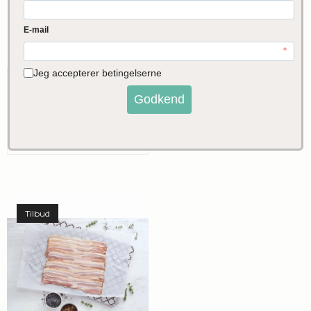
Økologisk Pulled
Pork af Poppelgris
300g
68,00 DKK
VIS PRODUKT
Tilbud