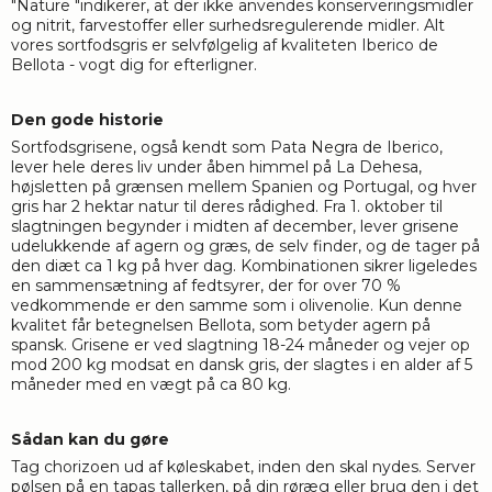
"Nature "indikerer, at der ikke anvendes konserveringsmidler
og nitrit, farvestoffer eller surhedsregulerende midler. Alt
vores sortfodsgris er selvfølgelig af kvaliteten Iberico de
Bellota - vogt dig for efterligner.
Den gode historie
Sortfodsgrisene, også kendt som Pata Negra de Iberico,
lever hele deres liv under åben himmel på La Dehesa,
højsletten på grænsen mellem Spanien og Portugal, og hver
gris har 2 hektar natur til deres rådighed. Fra 1. oktober til
slagtningen begynder i midten af december, lever grisene
udelukkende af agern og græs, de selv finder, og de tager på
den diæt ca 1 kg på hver dag. Kombinationen sikrer ligeledes
en sammensætning af fedtsyrer, der for over 70 %
vedkommende er den samme som i olivenolie. Kun denne
kvalitet får betegnelsen Bellota, som betyder agern på
spansk. Grisene er ved slagtning 18-24 måneder og vejer op
mod 200 kg modsat en dansk gris, der slagtes i en alder af 5
måneder med en vægt på ca 80 kg.
Sådan kan du gøre
Tag chorizoen ud af køleskabet, inden den skal nydes. Server
pølsen på en tapas tallerken, på din røræg eller brug den i det