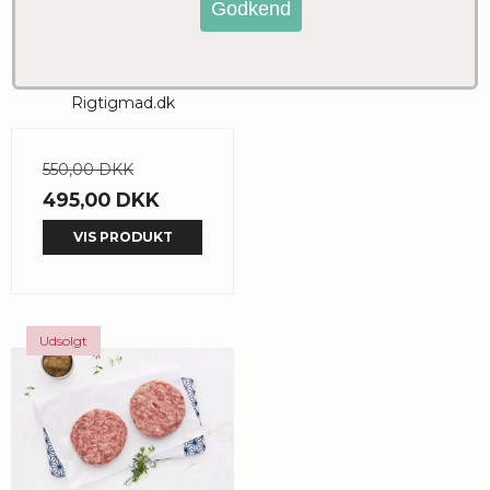
Charcuteri kassen af
Fritgående
Agernfodret Spansk
Sortfodsgris
Rigtigmad.dk
550,00 DKK
495,00 DKK
VIS PRODUKT
Udsolgt