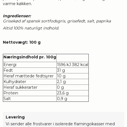
varme køkken.
Ingredienser:
Grisekød af spansk sortfodsgris, grisefedt, salt, paprika
Altid 100% naturligt indhold.
Nettovægt: 100 g
Næringsindhold pr. 100g
Energi
1596 kJ 382 kcal
Fedt
31 g
Heraf mættede fedtsyrer
10 g
Kulhydrater
2,1 g
Heraf sukkerarter
0 g
Protein
23,6 g
Salt
0,9 g
Levering
Vi sender alle frostvarer i isolerede flamingokasser med