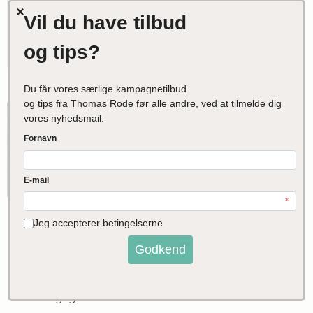
50,00 DKK
VIS PRODUKT
Tilbud
Økologisk Tørsaltet
Bacon i Tern af
Poppelgris fra
Hestbjerg
Rigtigmad.dk