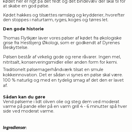
kødet her er rigt på det fedt og det bindevæv der skal til for 
at skabe en god pølse. 
Kødet hakkes og tilsættes ramsløg og krydderier, hvorefter 
den stoppes i naturtarm, ryges, koges og tørres let.
Den gode historie
Thomas Flytkjær laver vores pølser af kødet fra økologiske
grise fra Hestbjerg Økologi, som er godkendt af Dyrenes
Beskyttelse.
Pølsen består af virkelig gode og rene råvarer. Ingen mel,
nitritsalt, konserveringsmidler eller anden form for kemi.
Traditionelt pølsemagerhåndværk tilsat en smule
kokkeinnovation. Det er sådan vi synes en pølse skal være.
100 % naturlig og med en tydelig smag af det den er lavet
af.
Sådan kan du gøre
Vend pølserne i lidt oliven olie og steg dem ved moderat 
varme på pande eller på en varm grill 4 - 6 minutter spå hver 
side ved moderat varme. 
lngredienser
: 