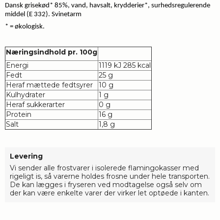
Dansk grisekød* 85%, vand, havsalt, krydderier*, surhedsregulerende 
middel (E 332). Svinetarm 
* = økologisk.
Næringsindhold pr. 100g
Energi
1119 kJ 285 kcal
Fedt
25 g
Heraf mættede fedtsyrer
10 g
Kulhydrater
1 g
Heraf sukkerarter
0 g
Protein
16 g
Salt
1,8 g
Levering
Vi sender alle frostvarer i isolerede flamingokasser med
rigeligt is, så varerne holdes frosne under hele transporten.
De kan lægges i fryseren ved modtagelse også selv om
der kan være enkelte varer der virker let optøede i kanten.