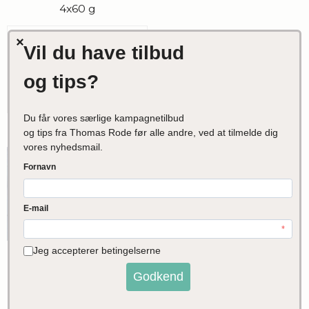
4x60 g
50,00 DKK
VIS PRODUKT
Tilbud
Økologisk Tørsaltet
Bacon i Tern af