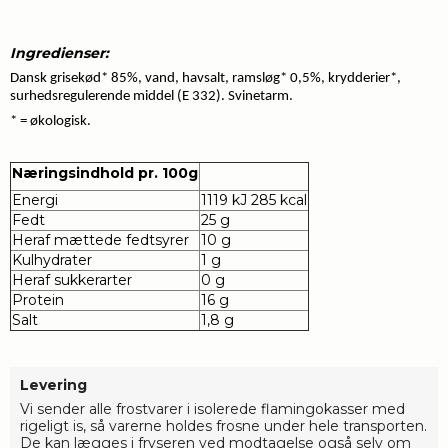
Ingredienser:
Dansk grisekød* 85%, vand, havsalt, ramsløg* 0,5%, krydderier*, 
surhedsregulerende middel (E 332). Svinetarm.
* = økologisk.
Næringsindhold pr. 100g
Energi
1119 kJ 285 kcal
Fedt
25 g
Heraf mættede fedtsyrer
10 g
Kulhydrater
1 g
Heraf sukkerarter
0 g
Protein
16 g
Salt
1,8 g
Levering
Vi sender alle frostvarer i isolerede flamingokasser med
rigeligt is, så varerne holdes frosne under hele transporten.
De kan lægges i fryseren ved modtagelse også selv om