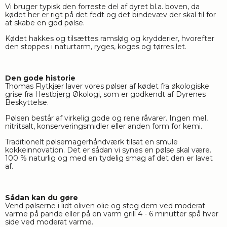
Vi bruger typisk den forreste del af dyret bl.a. boven, da 
kødet her er rigt på det fedt og det bindevæv der skal til for 
at skabe en god pølse. 
Kødet hakkes og tilsættes ramsløg og krydderier, hvorefter 
den stoppes i naturtarm, ryges, koges og tørres let.
Den gode historie
Thomas Flytkjær laver vores pølser af kødet fra økologiske 
grise fra Hestbjerg Økologi, som er godkendt af Dyrenes 
Beskyttelse. 
Pølsen består af virkelig gode og rene råvarer. Ingen mel, 
nitritsalt, konserveringsmidler eller anden form for kemi. 
Traditionelt pølsemagerhåndværk tilsat en smule 
kokkeinnovation. Det er sådan vi synes en pølse skal være. 
100 % naturlig og med en tydelig smag af det den er lavet 
af.
Sådan kan du gøre
Vend pølserne i lidt oliven olie og steg dem ved moderat 
varme på pande eller på en varm grill 4 - 6 minutter spå hver 
side ved moderat varme. 