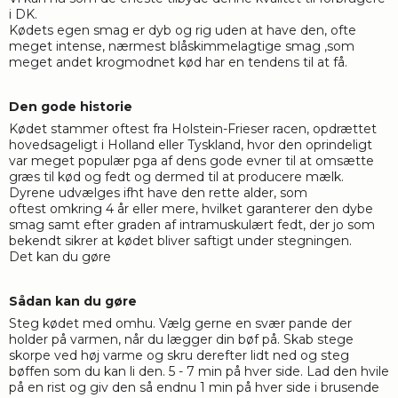
i DK.
Kødets egen smag er dyb og rig uden at have den, ofte
meget intense, nærmest blåskimmelagtige smag ,som
meget andet krogmodnet kød har en tendens til at få.
Den gode historie
Kødet stammer oftest fra Holstein-Frieser racen, opdrættet
hovedsageligt i Holland eller Tyskland, hvor den oprindeligt
var meget populær pga af dens gode evner til at omsætte
græs til kød og fedt og dermed til at producere mælk.
Dyrene udvælges ifht have den rette alder, som
oftest omkring 4 år eller mere, hvilket garanterer den dybe
smag samt efter graden af intramuskulært fedt, der jo som
bekendt sikrer at kødet bliver saftigt under stegningen.
Det kan du gøre
Sådan kan du gøre
Steg kødet med omhu. Vælg gerne en svær pande der
holder på varmen, når du lægger din bøf på. Skab stege
skorpe ved høj varme og skru derefter lidt ned og steg
bøffen som du kan li den. 5 - 7 min på hver side. Lad den hvile
på en rist og giv den så endnu 1 min på hver side i brusende