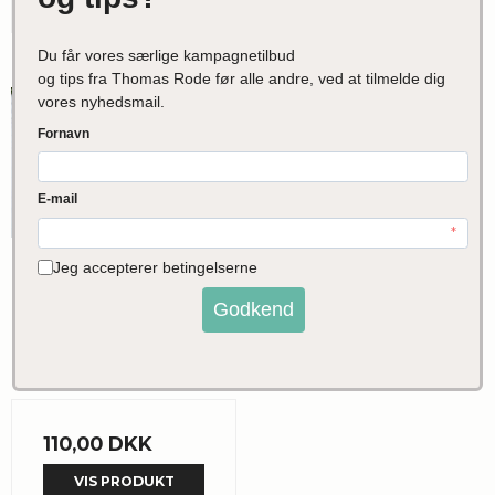
Tykstegsbøffer af
Økologiske Okse,
2x150g
Rigtigmad.dk
110,00 DKK
VIS PRODUKT