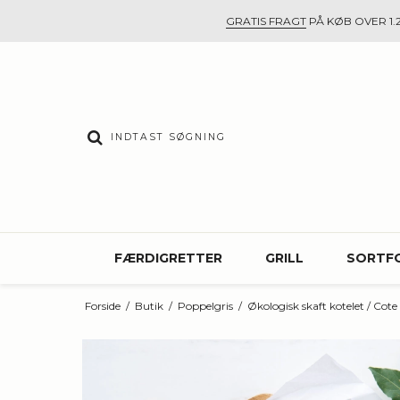
GRATIS FRAGT
PÅ KØB OVER 1.2
FÆRDIGRETTER
GRILL
SORTF
Forside
/
Butik
/
Poppelgris
/
Økologisk skaft kotelet / Cote 