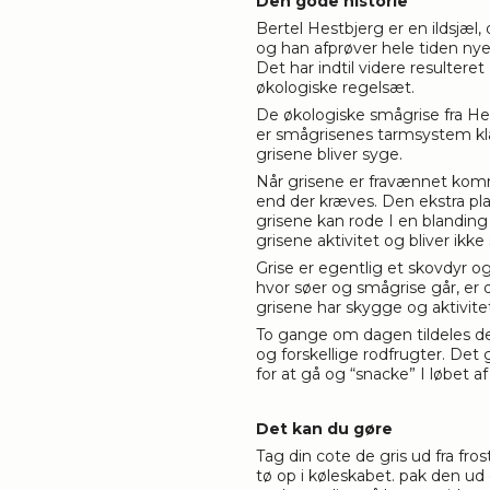
Den gode historie
Bertel Hestbjerg er en ildsjæl, 
og han afprøver hele tiden nye
Det har indtil videre resultere
økologiske regelsæt.
De økologiske smågrise fra Hes
er smågrisenes tarmsystem klar
grisene bliver syge.
Når grisene er fravænnet komm
end der kræves. Den ekstra pla
grisene kan rode I en blandin
grisene aktivitet og bliver ikke
Grise er egentlig et skovdyr o
hvor søer og smågrise går, er 
grisene har skygge og aktivite
To gange om dagen tildeles de
og forskellige rodfrugter. De
for at gå og “snacke” I løbet a
Det kan du gøre
Tag din cote de gris ud fra fro
tø op i køleskabet. pak den ud