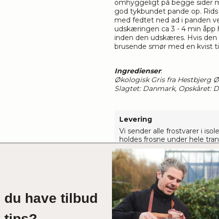
omhyggeligt på begge sider me
god tykbundet pande op. Rids 
med fedtet ned ad i panden ve
udskæringen ca 3 - 4 min åpp h
inden den udskæres. Hvis den 
brusende smør med en kvist ti
Ingredienser
:
Økologisk Gris fra Hestbjerg 
Slagtet: Danmark, Opskåret: 
Levering
Vi sender alle frostvarer i is
holdes frosne under hele tra
modtagelse også selv om der 
kanten.