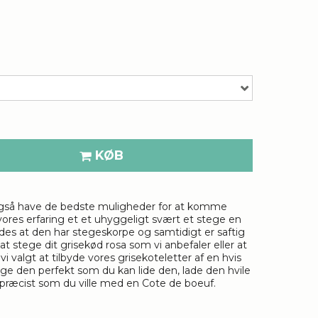
KØB
n også have de bedste muligheder for at komme
r vores erfaring et et uhyggeligt svært et stege en
ledes at den har stegeskorpe og samtidigt er saftig
 stege dit grisekød rosa som vi anbefaler eller at
 valgt at tilbyde vores grisekoteletter af en hvis
tege den perfekt som du kan lide den, lade den hvile
r præcist som du ville med en Cote de boeuf.