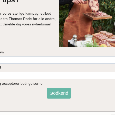
Skinkeculotte af Poppelgris