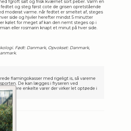
d fgroft salt og frisk kværnet sort peber. Varm en
fedtet og steg først cote de grisen opretstående
d moderat varme. når fedtet er smeltet af, steges
ver side og hjviler herefter mindst 5 minutter
er kølet for meget af kan den nemt steges op i
mian eller rosmarin knapt et minut på hver side.
Økologi. Født: Danmark, Opvokset: Danmark,
Danmark.
olerede flamingokasser med rigeligt is, så varerne
nsporten. De kan lægges i fryseren ved
kan være enkelte varer der virker let optøede i