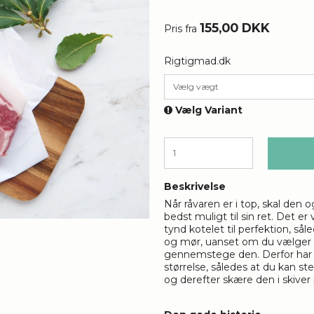
155,00 DKK
Pris fra
Rigtigmad.dk
Vælg vægt
Vælg Variant
Beskrivelse
Når råvaren er i top, skal de
bedst muligt til sin ret. Det e
tynd kotelet til perfektion, så
og mør, uanset om du vælger at
gennemstege den. Derfor har vi
størrelse, således at du kan s
og derefter skære den i skive