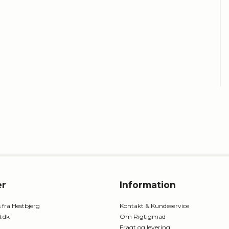
r
Information
 fra Hestbjerg
Kontakt & Kundeservice
.dk
Om Rigtigmad
Fragt og levering