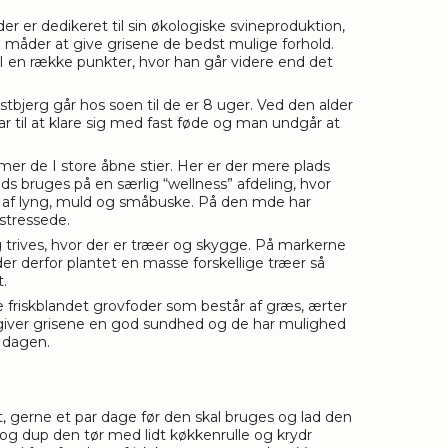
der er dedikeret til sin økologiske svineproduktion,
 måder at give grisene de bedst mulige forhold.
t I en række punkter, hvor han går videre end det
tbjerg går hos soen til de er 8 uger. Ved den alder
 til at klare sig med fast føde og man undgår at
er de I store åbne stier. Her er der mere plads
ds bruges på en særlig “wellness” afdeling, hvor
g af lyng, muld og småbuske. På den mde har
 stressede.
g trives, hvor der er træer og skygge. På markerne
der derfor plantet en masse forskellige træer så
t.
 friskblandet grovfoder som består af græs, ærter
t giver grisene en god sundhed og de har mulighed
f dagen.
st, gerne et par dage før den skal bruges og lad den
 og dup den tør med lidt køkkenrulle og krydr