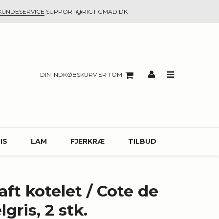
KUNDESERVICE
SUPPORT@RIGTIGMAD.DK
DIN INDKØBSKURV ER TOM
IS
LAM
FJERKRÆ
TILBUD
ft kotelet / Cote de
gris, 2 stk.