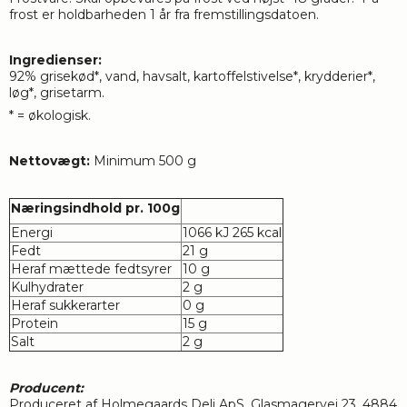
frost er holdbarheden 1 år fra fremstillingsdatoen.
Ingredienser:
92% grisekød*, vand, havsalt, kartoffelstivelse*, krydderier*,
løg*, grisetarm.
* = økologisk.
Nettovægt:
Minimum 500 g
Næringsindhold pr. 100g
Energi
1066 kJ 265 kcal
Fedt
21 g
Heraf mættede fedtsyrer
10 g
Kulhydrater
2 g
Heraf sukkerarter
0 g
Protein
15 g
Salt
2 g
Producent:
Produceret af Holmegaards Deli ApS, Glasmagervej 23, 4884