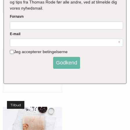
Økologisk porchetta
af Poppelgris
Poppelgris fra Hestbjerg
Pris fra
295,00
DKK
VIS PRODUKT
Tilbud