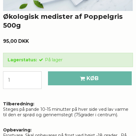
Økologisk medister af Poppelgris
500g
95,00 DKK
Lagerstatus:
På lager
KØB
Tilberedning:
Steges på pande 10-15 minutter på hver side ved lav varme
til den er sprød og gennemstegt (75grader i centrum).
Opbevaring:
Frostvare. Skal opbevares på frost ved højst -18 grader. På