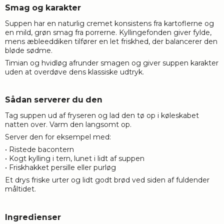
Smag og karakter
Suppen har en naturlig cremet konsistens fra kartoflerne og
en mild, grøn smag fra porrerne. Kyllingefonden giver fylde,
mens æbleeddiken tilfører en let friskhed, der balancerer den
bløde sødme.
Timian og hvidløg afrunder smagen og giver suppen karakter
uden at overdøve dens klassiske udtryk.
Sådan serverer du den
Tag suppen ud af fryseren og lad den tø op i køleskabet
natten over. Varm den langsomt op.
Server den for eksempel med:
• Ristede bacontern
• Kogt kylling i tern, lunet i lidt af suppen
• Friskhakket persille eller purløg
Et drys friske urter og lidt godt brød ved siden af fuldender
måltidet.
Ingredienser