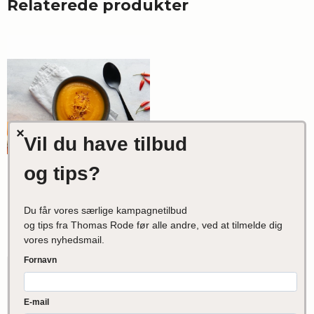
Relaterede produkter
Græskarsuppe med
rød chili & appelsin,
600g
Rigtigmad.dk
75,00 DKK
VIS PRODUKT