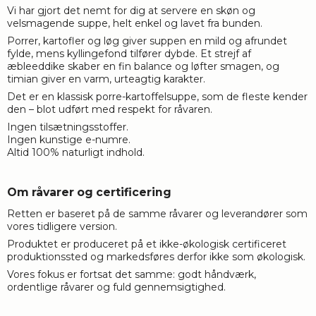
Vi har gjort det nemt for dig at servere en skøn og
velsmagende suppe, helt enkel og lavet fra bunden.
Porrer, kartofler og løg giver suppen en mild og afrundet
fylde, mens kyllingefond tilfører dybde. Et strejf af
æbleeddike skaber en fin balance og løfter smagen, og
timian giver en varm, urteagtig karakter.
Det er en klassisk porre-kartoffelsuppe, som de fleste kender
den – blot udført med respekt for råvaren.
Ingen tilsætningsstoffer.
Ingen kunstige e-numre.
Altid 100% naturligt indhold.
Om råvarer og certificering
Retten er baseret på de samme råvarer og leverandører som
vores tidligere version.
Produktet er produceret på et ikke-økologisk certificeret
produktionssted og markedsføres derfor ikke som økologisk.
Vores fokus er fortsat det samme: godt håndværk,
ordentlige råvarer og fuld gennemsigtighed.