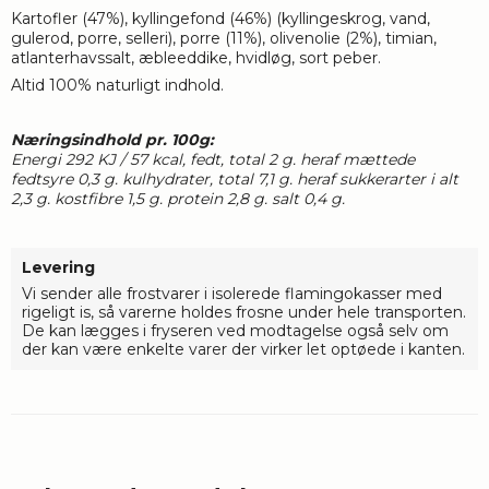
Kartofler (47%), kyllingefond (46%) (kyllingeskrog, vand,
gulerod, porre, selleri), porre (11%), olivenolie (2%), timian,
atlanterhavssalt, æbleeddike, hvidløg, sort peber.
Altid 100% naturligt indhold.
Næringsindhold pr. 100g:
Energi 292 KJ / 57 kcal, fedt, total 2 g. heraf mættede
fedtsyre 0,3 g. kulhydrater, total 7,1 g. heraf sukkerarter i alt
2,3 g. kostfibre 1,5 g. protein 2,8 g. salt 0,4 g.
Levering
Vi sender alle frostvarer i isolerede flamingokasser med
rigeligt is, så varerne holdes frosne under hele transporten.
De kan lægges i fryseren ved modtagelse også selv om
der kan være enkelte varer der virker let optøede i kanten.