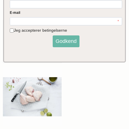
Økologisk
kyllingebrystfilet fra
Vendsyssel
Pris fra
90,00
DKK
VIS PRODUKT