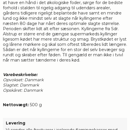
at have en hånd i det økologiske foder, sørge for de bedste
forhold i stalden til rigelig adgang til udendørs arealer,
gårdens tidligere rigeligt beplantede have samt en mindre
lund og ikke mindst selv at slagte når kyllingerne efter
næsten 80 dage har nået deres optimale slagte størrelse.
Perioden skifter lidt alt efter sæsonen. Kyllingerne fra Sdr.
Alstrup er større end de gængse supermarkeds kyllinger
ligesom kødet har mere struktur og smag. Brystkødet er lyst
og lårene mørkere og skal som oftest tilberedes lidt længere.
Sådan er det når kyllingerne for en stor del selv bevæger sig
rundt og skraber efter føden. TIl gengæld er man ikke i tvivl
når man sætter tænderne i deres kød.
Varebeskrivelse:
Opvokset: Danmark
Slagtet: Danmark
Opskåret: Danmark
Nettovægt
:
500 g
Levering